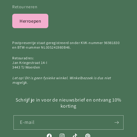
Retourneren
Herroepen
Postpresentje staat geregistreerd onder KVK-nummer 96981830
en BTW-nummer NL005241980B46.
Retouradres:
Jan Kriegestraat 14-I
3443 TJ Woerden
Let op! Dit is geen fysieke winkel. Winkelbezoek is dus niet
mogelijk.
Schrijf je in voor de nieuwsbrief en ontvang 10%
korting
E‑mail